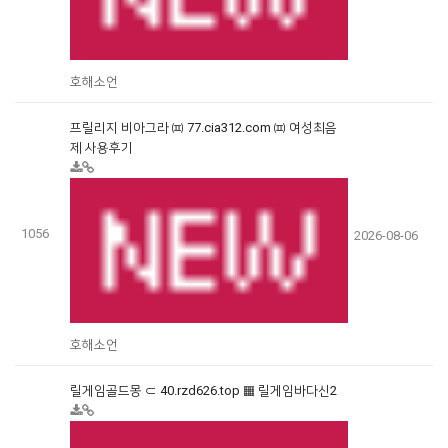
호해소언
프릴리지 비아그라 ㈌ 77.cia312.com ㈌ 여성최음
제 사용후기
1056
2026-08-06
호해소언
릴게임골드몽 ⊂ 40.rzd626.top ▦ 릴게임바다신2