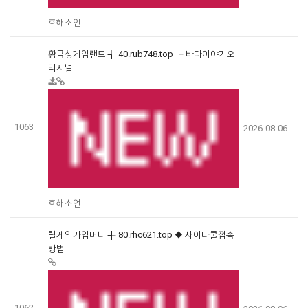
호해소언
황금성게임랜드 ┪ 40.rub748.top ┟ 바다이야기오
리지널
1063
2026-08-06
호해소언
릴게임가입머니 ╉ 80.rhc621.top ◆ 사이다쿨접속
방법
1062