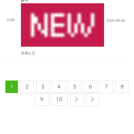
1053
2026-08-06
호해소언
2
3
4
5
6
7
8
1
9
10